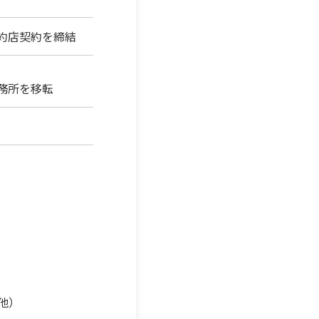
約店契約を締結
務所を移転
他）