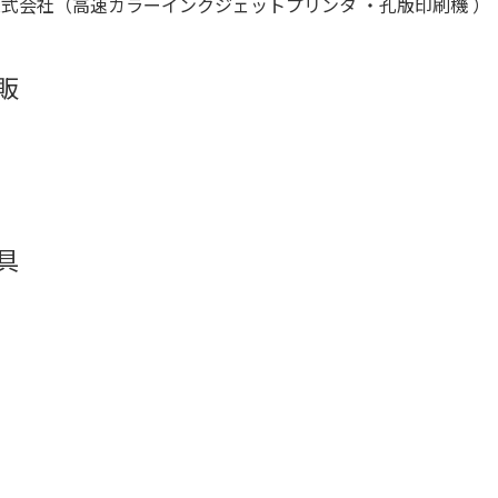
式会社（高速カラーインクジェットプリンタ ・孔版印刷機 ）
販
具